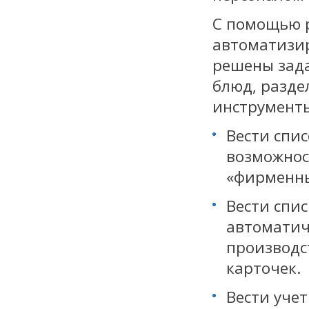
С помощью 
автоматизир
решены зада
блюд, разде
инструмент
Вести спис
возможнос
«фирменны
Вести спи
автоматич
производс
карточек.
Вести уче