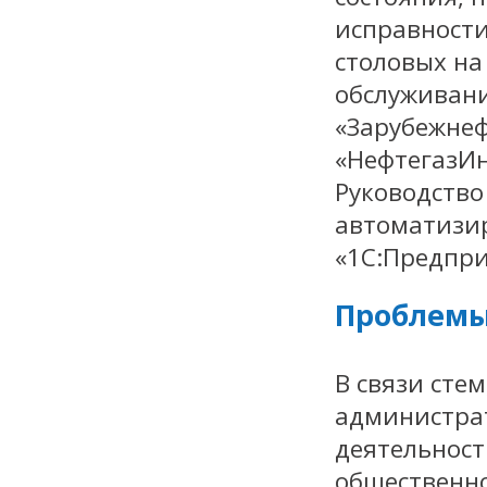
исправности
столовых н
обслуживани
«Зарубежне
«НефтегазИн
Руководство
автоматизи
«1С:Предпри
Проблемы
В связи сте
администрат
деятельност
общественн