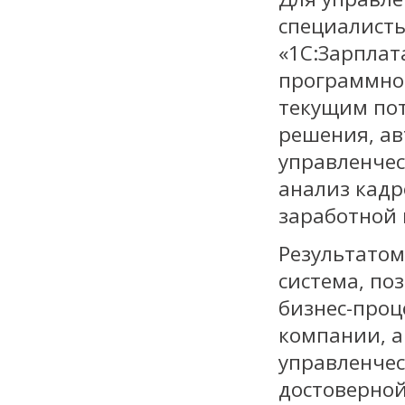
специалисты
«1С:Зарплат
программног
текущим по
решения, а
управленчес
анализ кадр
заработной 
Результатом
система, по
бизнес-проц
компании, а
управленчес
достоверно