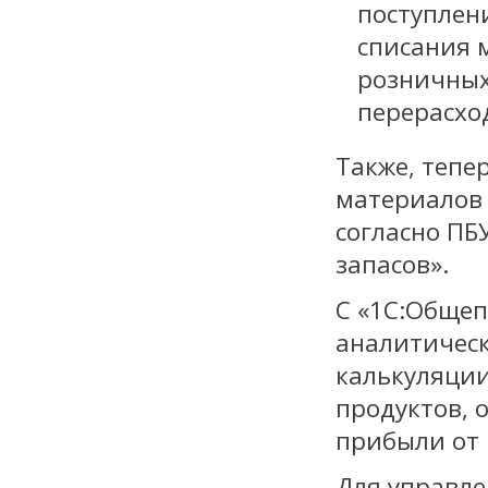
поступлен
списания 
розничных
перерасхо
Также, тепе
материалов
согласно ПБ
запасов».
С «1С:Общеп
аналитическ
калькуляции
продуктов, 
прибыли от 
Для управле