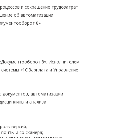
процессов и сокращение трудозатрат
ешение об автоматизации
окументооборот 8».
С:Документооборот 8». Исполнителем
 системы «1С:Зарплата и Управление
а документов, автоматизации
дисциплины и анализа
троль версий;
 почты и со сканера;