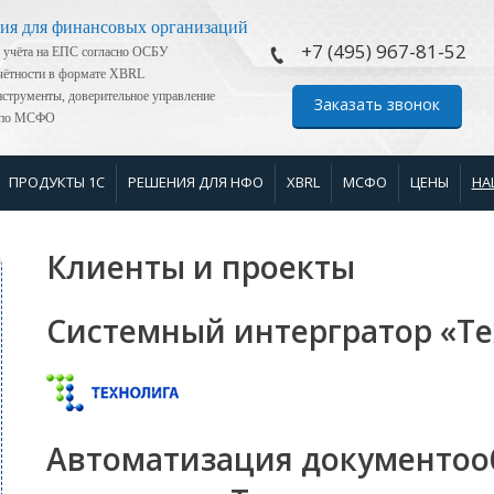
ия для финансовых организаций
+7 (495) 967-81-52
 учёта на ЕПС согласно ОСБУ
тчётности в формате XBRL
струменты, доверительное управление
Заказать звонок
я по МСФО
ПРОДУКТЫ 1С
РЕШЕНИЯ ДЛЯ НФО
XBRL
МСФО
ЦЕНЫ
НА
Клиенты и проекты
Системный интергратор «Т
Автоматизация документоо