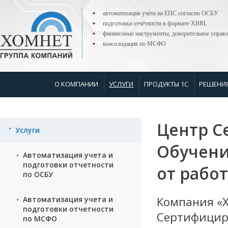
автоматизация учёта на ЕПС согласно ОСБУ
подготовка отчётности в формате XBRL
финансовые инструменты, доверительное управ
консолидация по МСФО
О КОМПАНИИ
УСЛУГИ
ПРОДУКТЫ 1С
РЕШЕНИ
Центр С
Услуги
Обучени
Автоматизация учета и
подготовки отчетности
от работ
по ОСБУ
Компания «Х
Автоматизация учета и
подготовки отчетности
Сертифицир
по МСФО