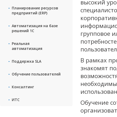
высокий ур
Планирование ресурсов
специалисто
предприятий (ERP)
корпоративн
информацио
Автоматизация на базе
решений 1С
групповое и
потребносте
Реальная
пользовател
автоматизация
В рамках п
Поддержка SLA
знакомят по
Обучение пользователей
возможностя
необходимых
Консалтинг
использован
ИТС
Обучение со
организоват