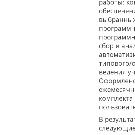
работы: к
обеспечен
выбранных
программны
программн
сбор и ана
автоматиз
типового/
ведения уч
Оформлено
ежемесячно
комплекта 
пользовате
В результ
следующие