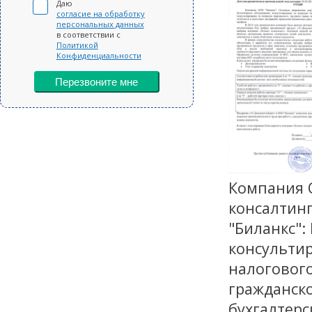
Даю
согласие на обработку
персональных данных
в соответствии с
Политикой
Конфиденциальности
Перезвоните мне
Компания О
консалтин
"Биланкс":
консультир
налогового
гражданско
бухгалтерс