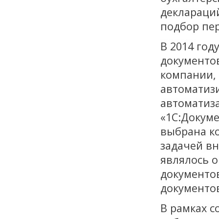
деклараци
подбор пе
В 2014 год
документов
компании,
автоматиз
автоматиз
«1С:Докум
выбрана к
задачей в
являлось 
документо
документов
В рамках 