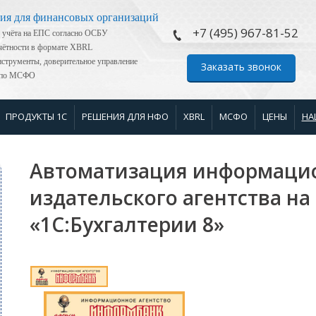
ия для финансовых организаций
+7 (495) 967-81-52
 учёта на ЕПС согласно ОСБУ
тчётности в формате XBRL
струменты, доверительное управление
Заказать звонок
я по МСФО
ПРОДУКТЫ 1С
РЕШЕНИЯ ДЛЯ НФО
XBRL
МСФО
ЦЕНЫ
НА
Автоматизация информаци
издательского агентства на
«1С:Бухгалтерии 8»