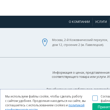
О КОМПАНИИ
УСЛУГИ
Москва, 2-й Кожевнический переулок,
дом 12, строение 2 (м. Павелецкая).
Информация о ценах, представленная 
соответствующего товара или услуги. 
Для обеспечения удобства пользователей 
условиями использования cookie-файлов, 
Мы используем файлы cookie, чтобы сделать работу
Согла
с сайтом удобнее. Продолжая находиться на сайте, вы
файло
соглашаетесь с использованием cookies и
политикой
Принят
конфиденциальности
.