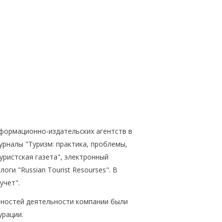
формационно-издательских агентств в
урналы "Туризм: практика, проблемы,
туристская газета", электронный
оги "Russian Tourist Resourses". В
учет".
нностей деятельности компании были
урации.