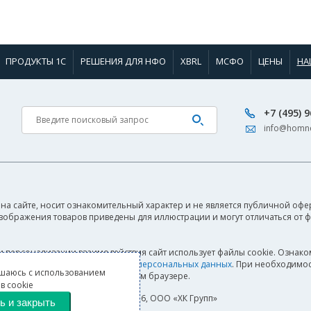
ПРОДУКТЫ 1С
РЕШЕНИЯ ДЛЯ НФО
XBRL
МСФО
ЦЕНЫ
НА
+7 (495) 
info@homne
на сайте, носит ознакомительный характер и не является публичной офер
Изображения товаров приведены для иллюстрации и могут отличаться от 
и персонализации взаимодействия сайт использует файлы cookie. Ознако
а также
Согласием на обработку персональных данных
. При необходимос
шаюсь с использованием
своём браузере.
в cookie
© 2000–2026, ООО «ХК Групп»
ь и закрыть