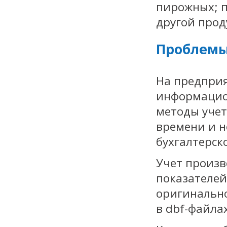
пирожных; п
другой прод
Проблемы
На предприя
информацион
методы учет
времени и н
бухгалтерск
Учет произв
показателей
оригинальн
в dbf-файлах