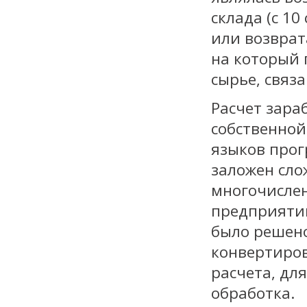
склада (с 10
или возврат
на который 
сырье, связ
Расчет зара
собственной
языков прог
заложен сл
многочислен
предприятии
было решено
конвертиров
расчета, дл
обработка.