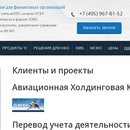
ия для финансовых организаций
+7 (495) 967-81-52
 учёта на ЕПС согласно ОСБУ
тчётности в формате XBRL
струменты, доверительное управление
Заказать звонок
я по МСФО
ПРОДУКТЫ 1С
РЕШЕНИЯ ДЛЯ НФО
XBRL
МСФО
ЦЕНЫ
НА
Клиенты и проекты
Авиационная Холдинговая 
Перевод учета деятельнос