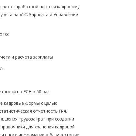
асчета заработной платы и кадровому
учета на «1С: Зарплата и Управление
отка
чета и расчета зарплаты
7»
ности по ЕСН в 50 раз.
ые кадровые формы с целью
статистическая отчетность П-4,
ньшения трудозатрат при создании
справочники для хранения кадровой
ри вносе информации в базу, которые