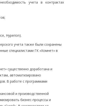
необходимость учета в контрактах
ов;
e, Hyperion).
ерского учета также были сохранены
нные специалистами ГК «Хомнет» в
нет» существенно доработана и
актам, автоматизировано
дов. В работе с программами
нансовой и производственной
имизировать бизнес-процессы и
 «Сухой». В соответствии со