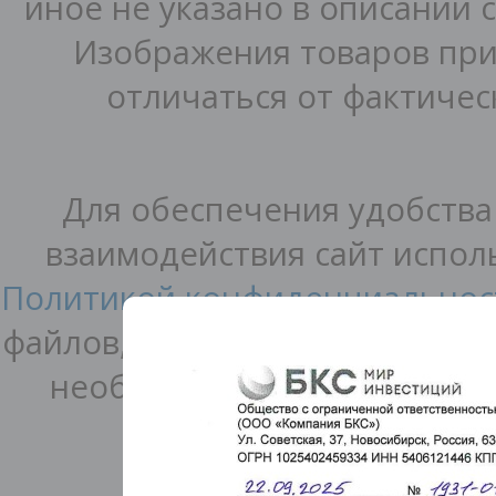
иное не указано в описании 
Изображения товаров при
отличаться от фактичес
Для обеспечения удобства
взаимодействия сайт исполь
Политикой конфиденциальнос
файлов, а также
Согласием на
необходимости вы можете и
б
© 2000–202