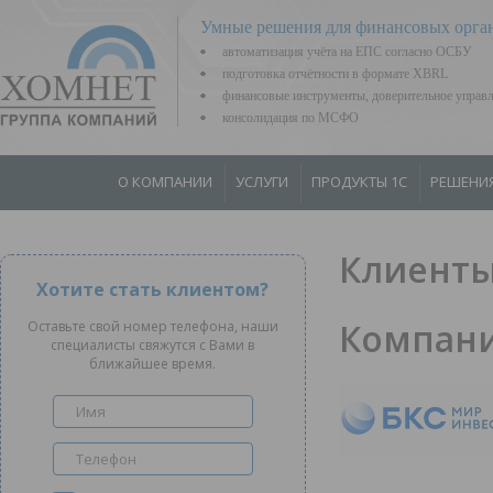
Умные решения для финансовых орга
автоматизация учёта на ЕПС согласно ОСБУ
подготовка отчётности в формате XBRL
финансовые инструменты, доверительное управ
консолидация по МСФО
О КОМПАНИИ
УСЛУГИ
ПРОДУКТЫ 1С
РЕШЕНИ
Клиенты
Хотите стать клиентом?
Компани
Оставьте свой номер телефона, наши
специалисты свяжутся с Вами в
ближайшее время.