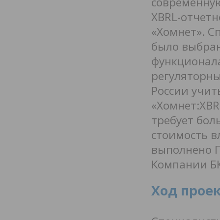
современну
XBRL-отчетн
«Хомнет». 
было выбра
функционала
регуляторны
России учит
«Хомнет:XBR
требует бол
стоимость в
выполнено Г
Компании Б
Ход прое