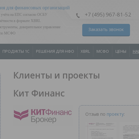
ия для финансовых организаций
+7 (495) 967-81-52
 учёта на ЕПС согласно ОСБУ
тчётности в формате XBRL
струменты, доверительное управление
Заказать звонок
я по МСФО
ПРОДУКТЫ 1С
РЕШЕНИЯ ДЛЯ НФО
XBRL
МСФО
ЦЕНЫ
НА
Клиенты и проекты
Кит Финанс
Отзыв по
проекту
: