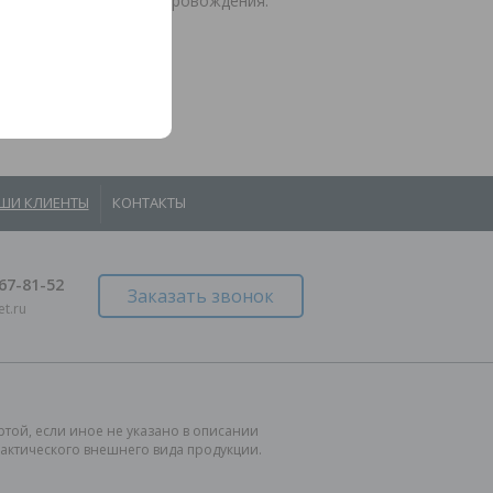
 в рамках договора сопровождения.
ШИ КЛИЕНТЫ
КОНТАКТЫ
967-81-52
Заказать звонок
t.ru
той, если иное не указано в описании
фактического внешнего вида продукции.