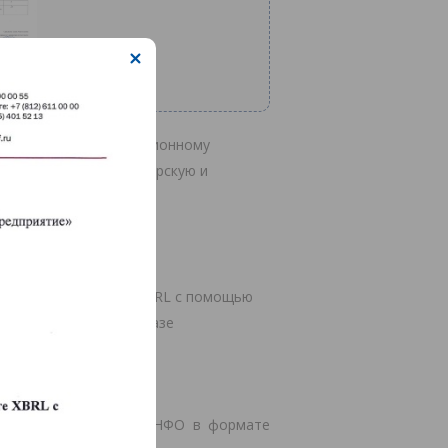
вом рынке по инвестиционному
акже дилерскую, брокерскую и
четности в формате XBRL с помощью
тано ГК «Хомнет» на базе
ти:
мой ЦБ РФ.
ксономии) отчетности НФО в формате