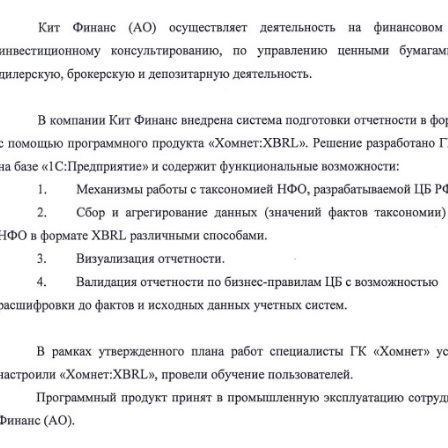
XBRL различными способами.
Визуализация отчетности.
Валидация отчетности по бизнес-правилам ЦБ с во
исходных данных учетных систем.
В рамках утвержденного плана работ специалисты ГК «Хо
«Хомнет:XBRL», провели обучение пользователей.
Программный продукт принят в промышленную эксплуатац
Результат
Внедрение «Хомнет:XBRL» значительно упростило подгото
надзорной и статистической отчетности по таксономии XB
снижению нагрузки на сотрудников, вовлеченных в процес
значительно сократилось время на сбор данных, а также
данных снизилось количество ошибок в отчётности.