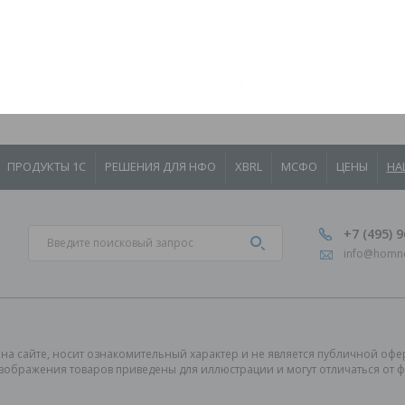
Кит Финанс (АО) продолжает сотрудничать с ГК «Хомнет»
Автоматизированная область: XBRL
← НАЗАД В РАЗДЕЛ
ПРОДУКТЫ 1С
РЕШЕНИЯ ДЛЯ НФО
XBRL
МСФО
ЦЕНЫ
НА
+7 (495) 
info@homne
на сайте, носит ознакомительный характер и не является публичной офер
Изображения товаров приведены для иллюстрации и могут отличаться от 