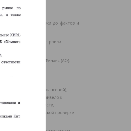
зможностью расшифровки до фактов и
мнет» установили и настроили
ию сотрудниками Кит Финанс (АО).
вку бухгалтерской (финансовой),
RL. И как следствие привело к
с составления отчётности,
 благодаря автоматической проверке