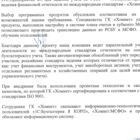
Благодаря данному проекту компания «Эпирок»/Epiroc в
деятельности по международным стандартам от
бухгалтерского учета. Также автоматизирован обосо
участков, российские стандарты ведения которых отлича
финансовых инструментов, учет внеоборотных активо
регламентных и хозяйственных операций для целей м
учета).
При внедрении была использована проектная технология
которой ГК «Хомнет» сертифицирована в соответстви
9001.
Сотрудники ГК «Хомнет» оказывают информационно техн
«1С:Бухгалтерия 8 КОРП», «Хомнет:МСФО», обновляют ин
Автоматизированная область: Учет по МСФО и GAAP, Бухг
← НАЗАД В РАЗДЕЛ