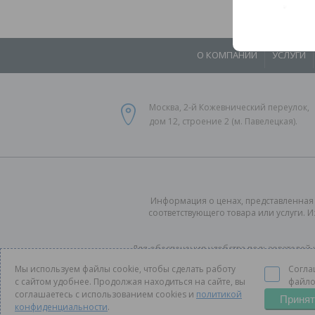
О КОМПАНИИ
УСЛУГИ
Москва, 2-й Кожевнический переулок,
дом 12, строение 2 (м. Павелецкая).
Информация о ценах, представленная 
соответствующего товара или услуги. 
Для обеспечения удобства пользователей 
условиями использования cookie-файлов, 
Мы используем файлы cookie, чтобы сделать работу
Согла
с сайтом удобнее. Продолжая находиться на сайте, вы
файло
соглашаетесь с использованием cookies и
политикой
Принят
конфиденциальности
.