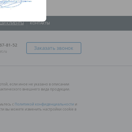
ШИ КЛИЕНТЫ
КОНТАКТЫ
967-81-52
Заказать звонок
t.ru
той, если иное не указано в описании
фактического внешнего вида продукции.
мьтесь с
Политикой конфиденциальности
и
ти вы можете изменить настройки cookie в