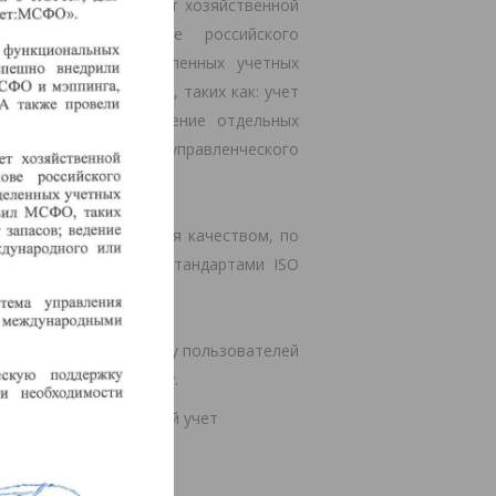
едет параллельный учет хозяйственной
четности на основе российского
бленный учет определенных учетных
ются от правил МСФО, таких как: учет
в; учет запасов; ведение отдельных
еждународного или управленческого
 и система управления качеством, по
и с международными стандартами ISO
ологическую поддержку пользователей
формационную систему.
алтерский и налоговый учет