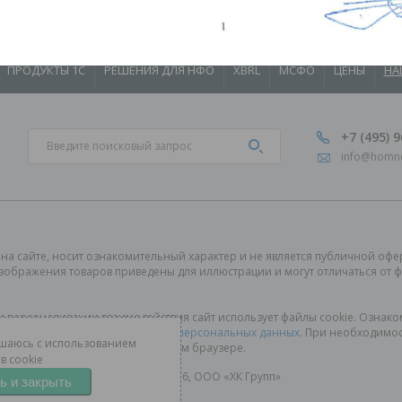
ПРОДУКТЫ 1С
РЕШЕНИЯ ДЛЯ НФО
XBRL
МСФО
ЦЕНЫ
НА
+7 (495) 
info@homne
на сайте, носит ознакомительный характер и не является публичной офер
Изображения товаров приведены для иллюстрации и могут отличаться от 
и персонализации взаимодействия сайт использует файлы cookie. Ознако
а также
Согласием на обработку персональных данных
. При необходимос
шаюсь с использованием
своём браузере.
в cookie
© 2000–2026, ООО «ХК Групп»
ь и закрыть