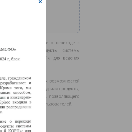
piroc приняло решение о переходе с
на российские продукты системы
С:Бухгалтерия 8 КОРП»; для ведения
–
«Хомнет:МСФО»
.
ием их функциональных возможностей
 «Хомнет» успешно внедрили продукты,
онто МСФО и мэппинга, позволяющего
 провели обучение пользователей.