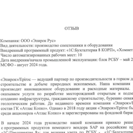
В начале 2024 года руководство компании «Эпирок»/E
программных продуктов немецкого вендора SAP 
«1С:Предприятие 8»: для ведения учета по РСБУ – «1
финансовой отчетности по международным стандартам 
Выбор программных продуктов обусловлен соответств
требованиям компании «Эпирок»/Epiroc. Специалисты ГК
выполнили настройку в системе плана счетов и субк
производить трансляцию данных из РСБУ в МСФО. А также
Результаты внедрения