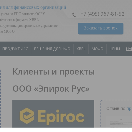
ия для финансовых организаций
+7 (495) 967-81-52
 учёта на ЕПС согласно ОСБУ
тчётности в формате XBRL
струменты, доверительное управление
Заказать звонок
я по МСФО
ПРОДУКТЫ 1С
РЕШЕНИЯ ДЛЯ НФО
XBRL
МСФО
ЦЕНЫ
НА
Клиенты и проекты
ООО «Эпирок Рус»
Отзыв по
пр