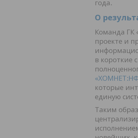
года.
О результ
Команда ГК 
проекте и 
информацион
в короткие 
полноценног
«ХОМНЕТ:Н
которые инт
единую сист
Таким образ
централизир
исполнением
новейших, к