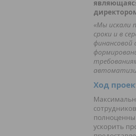
являющаяс
директоро
«Мы искали 
сроки и в с
финансовой 
формирован
требованиям
автоматизир
Ход проек
Максимальна
сотрудников
полноценный
ускорить пр
предоставле