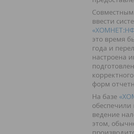
Совместным
ввести сист
«ХОМНЕТ:Н
это время б
года и пере
настроена и
подготовлен
корректног
форм отчетн
На базе
«ХО
обеспечили 
ведение нало
этом, обычн
производитс