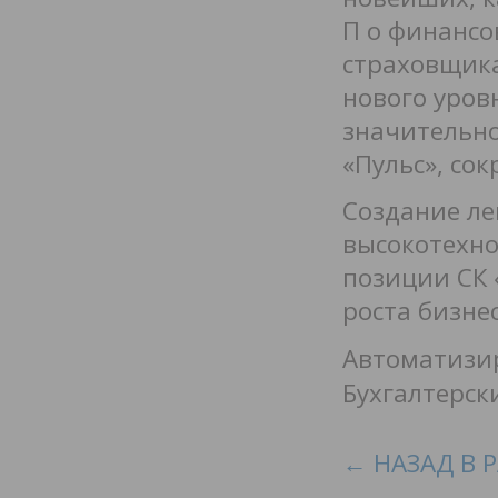
П о финансо
страховщика
нового уров
значительно
«Пульс», со
Создание ле
высокотехн
позиции СК 
роста бизнес
Автоматизир
Бухгалтерск
← НАЗАД В 