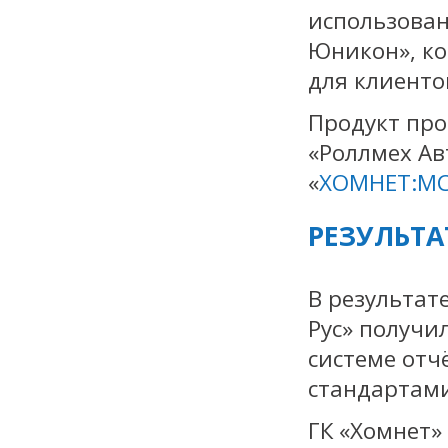
использован
Юникон», ко
для клиентов
Продукт про
«Роллмех Ав
«
ХОМНЕТ:М
РЕЗУЛЬТА
В результат
Рус» получи
системе отч
стандартам
ГК «Хомнет»