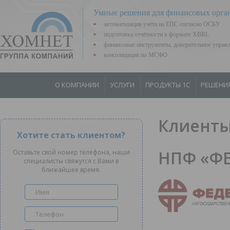
Умные решения для финансовых орга
автоматизация учёта на ЕПС согласно ОСБУ
подготовка отчётности в формате XBRL
финансовые инструменты, доверительное управ
консолидация по МСФО
О КОМПАНИИ
УСЛУГИ
ПРОДУКТЫ 1С
РЕШЕНИ
Клиенты
Хотите стать клиентом?
НПФ «Ф
Оставьте свой номер телефона, наши
специалисты свяжутся с Вами в
ближайшее время.