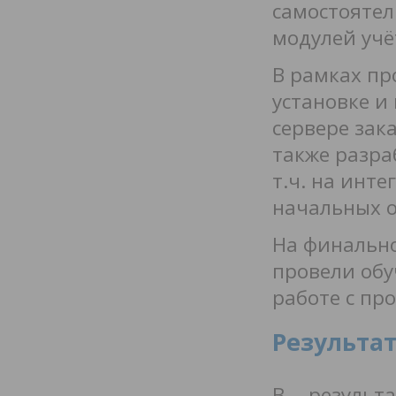
самостоят
модулей учё
В рамках пр
установке и
сервере зак
также разра
т.ч. на инт
начальных о
На финально
провели об
работе с пр
Результа
В результ