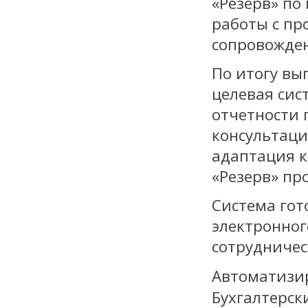
«Резерв» по
работы с пр
сопровожде
По итогу вы
целевая сис
отчетности 
консультаци
адаптация к
«Резерв» пр
Система гот
электронног
сотрудничес
Автоматизир
Бухгалтерск