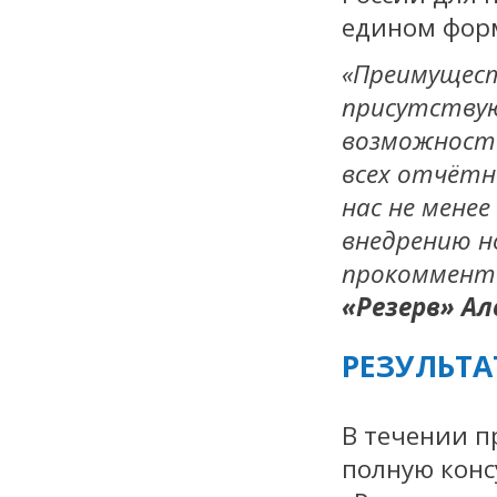
едином форм
«Преимущес
присутствую
возможност
всех отчётн
нас не мене
внедрению н
прокоммент
«Резерв» А
РЕЗУЛЬТА
В течении п
полную конс