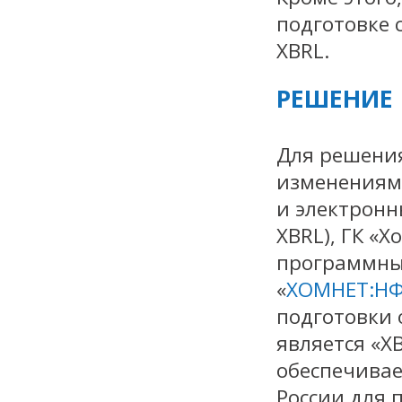
подготовке
XBRL.
РЕШЕНИЕ
Для решения
изменениями
и электронн
XBRL), ГК «
программны
«
ХОМНЕТ:Н
подготовки 
является «X
обеспечивае
России для 