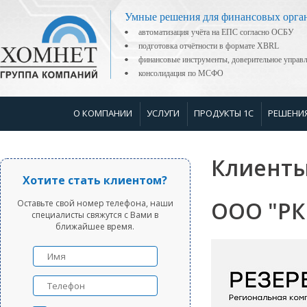
Умные решения для финансовых орга
автоматизация учёта на ЕПС согласно ОСБУ
подготовка отчётности в формате XBRL
финансовые инструменты, доверительное управ
консолидация по МСФО
О КОМПАНИИ
УСЛУГИ
ПРОДУКТЫ 1С
РЕШЕНИ
Клиенты
Хотите стать клиентом?
ООО "РК
Оставьте свой номер телефона, наши
специалисты свяжутся с Вами в
ближайшее время.