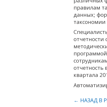
различных ф
правилам та
данных; фор
таксономии 
Специалисты
отчетности 
методически
программой.
сотрудникам
отчетность 
квартала 20
Автоматизир
← НАЗАД В 