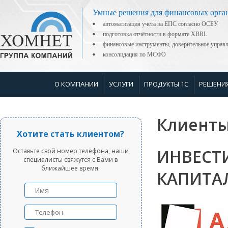
Умные решения для финансовых орга
автоматизация учёта на ЕПС согласно ОСБУ
подготовка отчётности в формате XBRL
финансовые инструменты, доверительное управ
консолидация по МСФО
О КОМПАНИИ
УСЛУГИ
ПРОДУКТЫ 1С
РЕШЕНИ
Клиенты
Хотите стать клиентом?
ИНВЕСТ
Оставьте свой номер телефона, наши
специалисты свяжутся с Вами в
ближайшее время.
КАПИТА