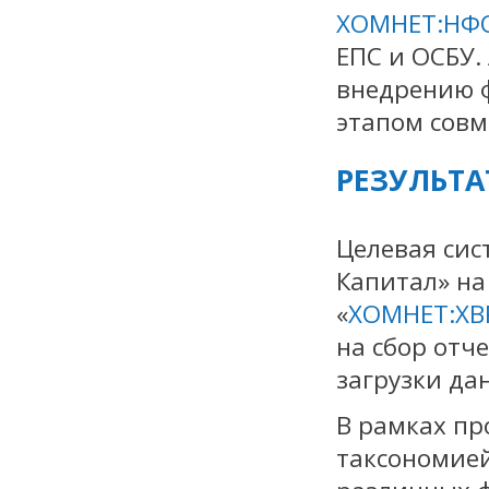
ХОМНЕТ:НФ
ЕПС и ОСБУ.
внедрению ф
этапом совм
РЕЗУЛЬТА
Целевая сис
Капитал» на
«
ХОМНЕТ:XB
на сбор отч
загрузки да
В рамках пр
таксономией