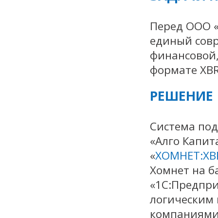
Перед ООО «
единый сов
финансовой,
формате XBR
РЕШЕНИЕ
Система под
«Алго Капит
«
ХОМНЕТ:XB
Хомнет на б
«1С:Предпри
логическим
компаниями