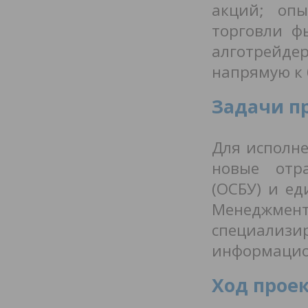
акций; опы
торговли ф
алготрейде
напрямую к
Задачи п
Для исполне
новые отра
(ОСБУ) и ед
Менеджмен
специал
информацио
Ход прое