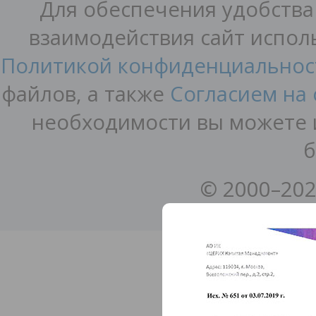
Для обеспечения удобства
взаимодействия сайт исполь
Политикой конфиденциальнос
файлов, а также
Согласием на
необходимости вы можете и
б
© 2000–202