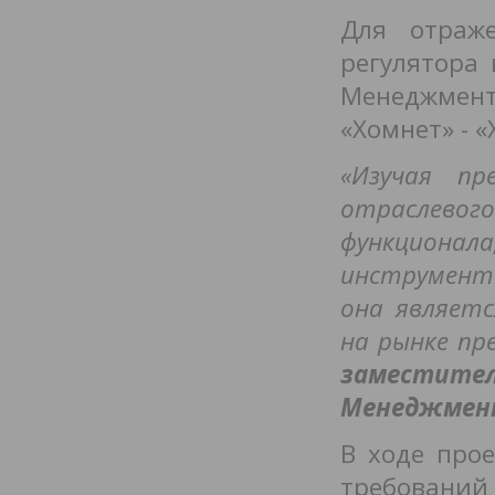
Для отраж
регулятора
Менеджмен
«Хомнет» - 
«Изучая п
отраслевог
функционал
инструмента
она являетс
на рынке пр
заместител
Менеджмен
В ходе про
требований