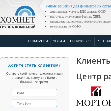
Умные решения для финансовых орга
автоматизация учёта на ЕПС согласно ОСБУ
подготовка отчётности в формате XBRL
финансовые инструменты, доверительное управ
консолидация по МСФО
О КОМПАНИИ
УСЛУГИ
ПРОДУКТЫ 1С
РЕШЕНИ
Клиенты
Хотите стать клиентом?
Центр р
Оставьте свой номер телефона, наши
специалисты свяжутся с Вами в
ближайшее время.