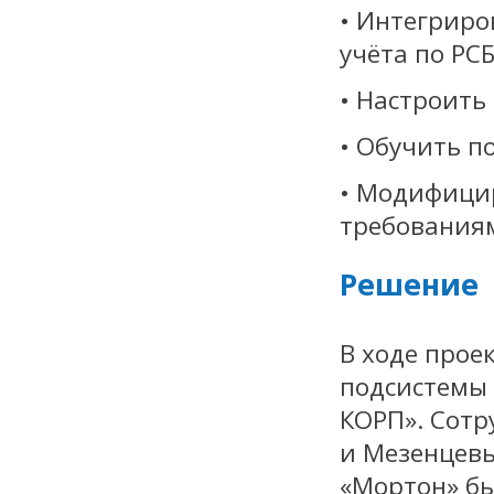
• Интегриро
учёта по РСБ
• Настроить
• Обучить п
• Модифицир
требования
Решение
В ходе прое
подсистемы 
КОРП». Сот
и Мезенцевы
«Мортон» бы