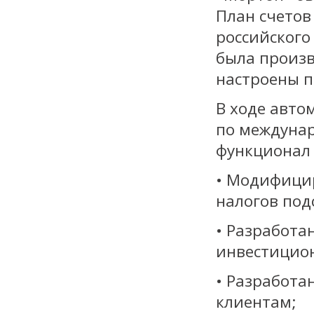
План счетов
российского
была произ
настроены п
В ходе авто
по междуна
функционал 
• Модифици
налогов по
• Разработа
инвестицио
• Разработа
клиентам;