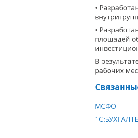
• Разработа
внутригруп
• Разработа
площадей о
инвестицион
В результат
рабочих мес
Связанны
МСФО
1С:БУХГАЛТ