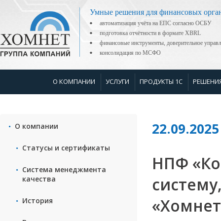
Умные решения для финансовых орга
автоматизация учёта на ЕПС согласно ОСБУ
подготовка отчётности в формате XBRL
финансовые инструменты, доверительное управ
консолидация по МСФО
О КОМПАНИИ
УСЛУГИ
ПРОДУКТЫ 1С
РЕШЕНИ
22.09.2025
О компании
Статусы и сертификаты
НПФ «Ко
Система менеджмента
систему
качества
«Хомнет
История