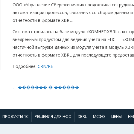
ООО «Управление Сбережениями» продолжила сотрудничат
автоматизации процессов, связанных со сбором данных 
отчетности в формате XBRL.
Система строилась на базе модуля «ХОМНЕТ:XBRL», котор
внедренным продуктом для ведения учета на ЕПС — «ХОМ
частичной выгрузке данных из модуля учета в модуль XB
отчетность в формате XBRL для последующего предостав
Подробнее:
CRN/RE
← ������� � ������
ПРОДУКТЫ 1С
РЕШЕНИЯ ДЛЯ НФО
XBRL
МСФО
ЦЕНЫ
НА