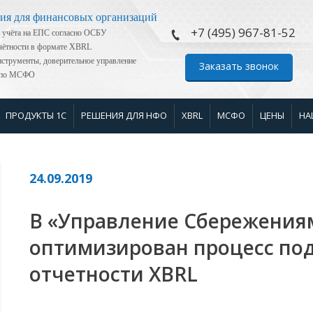
ия для финансовых организаций
+7 (495) 967-81-52
 учёта на ЕПС согласно ОСБУ
тчётности в формате XBRL
струменты, доверительное управление
Заказать звонок
я по МСФО
ПРОДУКТЫ 1С
РЕШЕНИЯ ДЛЯ НФО
XBRL
МСФО
ЦЕНЫ
НА
24.09.2019
В «Управление Сбережения
оптимизирован процесс по
отчетности XBRL