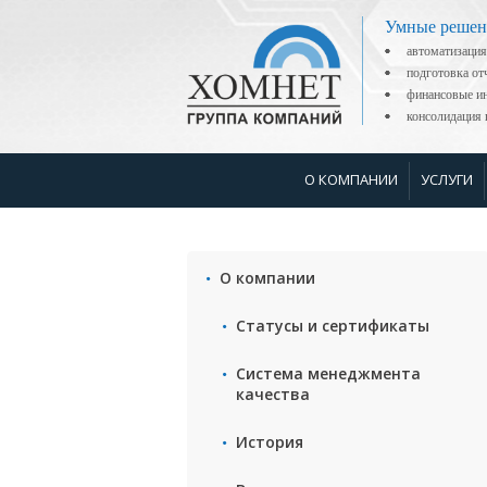
Умные решен
автоматизация
подготовка о
финансовые ин
консолидаци
О КОМПАНИИ
УСЛУГИ
О компании
Статусы и сертификаты
Система менеджмента
качества
История