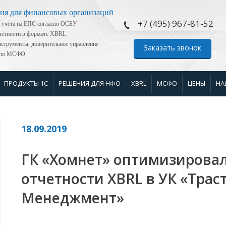
ия для финансовых организаций
+7 (495) 967-81-52
 учёта на ЕПС согласно ОСБУ
тчётности в формате XBRL
струменты, доверительное управление
Заказать звонок
я по МСФО
ПРОДУКТЫ 1С
РЕШЕНИЯ ДЛЯ НФО
XBRL
МСФО
ЦЕНЫ
НА
18.09.2019
ГК «Хомнет» оптимизировал
отчетности XBRL в УК «Тра
Менеджмент»