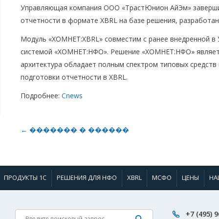
Управляющая компания ООО «ТрастЮнион АйЭм» заверши
отчетности в формате XBRL на базе решения, разработан
Модуль «ХОМНЕТ:XBRL» совместим с ранее внедренной в
системой «ХОМНЕТ:НФО». Решение «ХОМНЕТ:НФО» являет
архитектура обладает полным спектром типовых средств 
подготовки отчетности в XBRL.
Подробнее:
Cnews
← ������� � ������
ПРОДУКТЫ 1С
РЕШЕНИЯ ДЛЯ НФО
XBRL
МСФО
ЦЕНЫ
НА
+7 (495) 