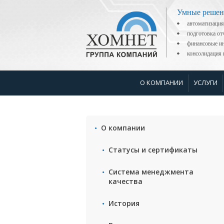
Умные решен
автоматизация
подготовка о
финансовые ин
консолидаци
О КОМПАНИИ
УСЛУГИ
О компании
Статусы и сертификаты
Система менеджмента
качества
История