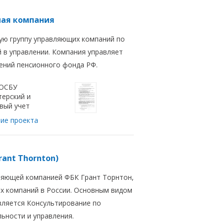
ная компания
ую группу управляющих компаний по
 в управлении. Компания управляет
ений пенсионного фонда РФ.
 ОСБУ
терский и
вый учет
ие проекта
rant Thornton)
ляющей компанией ФБК Грант Торнтон,
их компаний в России. Основным видом
вляется Консультирование по
ьности и управления.