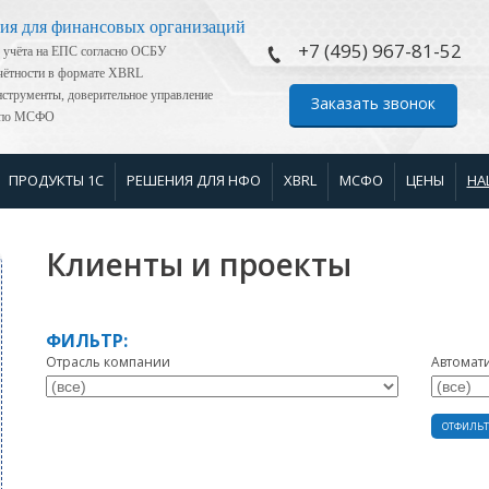
ия для финансовых организаций
+7 (495) 967-81-52
 учёта на ЕПС согласно ОСБУ
тчётности в формате XBRL
струменты, доверительное управление
Заказать звонок
я по МСФО
ПРОДУКТЫ 1С
РЕШЕНИЯ ДЛЯ НФО
XBRL
МСФО
ЦЕНЫ
НА
Клиенты и проекты
ФИЛЬТР:
Отрасль компании
Автомат
ОТФИЛЬТ