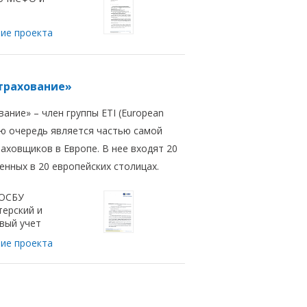
ие проекта
Страхование»
ание» – член группы ETI (European
вою очередь является частью самой
раховщиков в Европе. В нее входят 20
нных в 20 европейских столицах.
 ОСБУ
терский и
вый учет
ие проекта