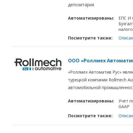
депозитария
Автоматизированы:
ЕПС И
Бухгал
налого
Посмотрите также:
Описан
ООО «Роллмех Автоматив
«Роллмех Автоматив Рус» явля
турецкой компании Rollmech A
автомобильной промышленнос
Автоматизированы:
Учет п
GAAP
Посмотрите также:
Описан