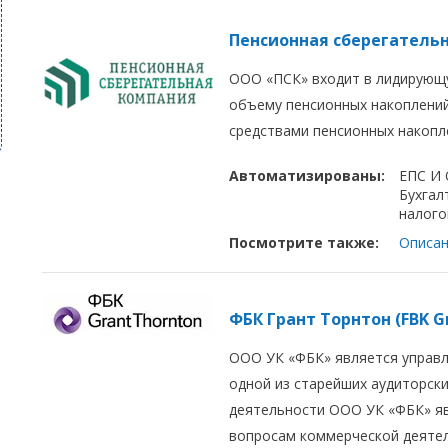
Пенсионная сберегатель
ООО «ПСК» входит в лидирующ
объему пенсионных накоплений
средствами пенсионных накопл
Автоматизированы:
ЕПС И
Бухгал
налого
Посмотрите также:
Описан
ФБК Грант Торнтон (FBK G
ООО УК «ФБК» является управ
одной из старейших аудиторск
деятельности ООО УК «ФБК» я
вопросам коммерческой деятел