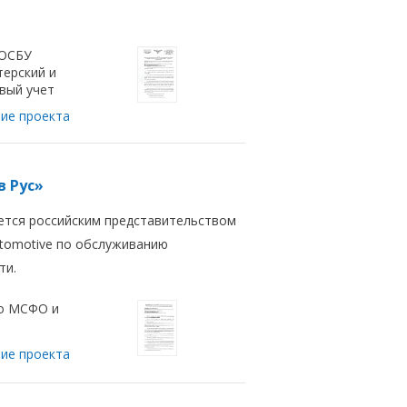
 ОСБУ
терский и
вый учет
ие проекта
 Рус»
ется российским представительством
utomotive по обслуживанию
ти.
о МСФО и
ие проекта